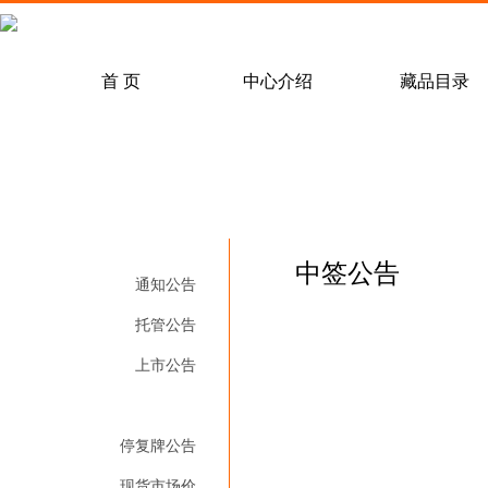
常见问题解答
客户服务
经纪会
首 页
中心介绍
藏品目录
中心动态
通知公告
邮票
/
交易规则
行业动态
/
/
邮资封片
托管公告
/
结算规则
/
经纪
/
电
中签公告
中签公告
通知公告
托管公告
上市公告
中签公告
停复牌公告
现货市场价