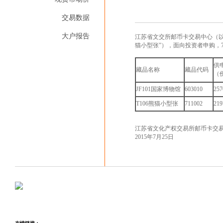
交易数据
大户报告
江苏省文交所邮币卡交易中心（以下简
猫小型张”），面向投资者申购，
供
藏品名称
藏品代码
（
JF101国家博物馆
603010
257
T106熊猫小型张
711002
219
江苏省文化产权交易所邮币卡交
2015年7月25日