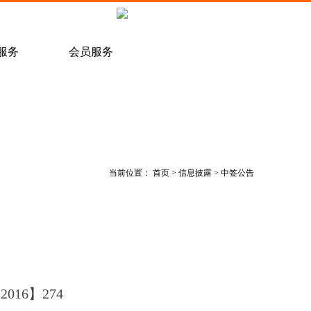
服务
会员服务
场价
服务
/
经纪会员招募
风险控制管理办法
/
投资者教育
/
投资者协会
/
/
相关下载
会员管理办
当前位置：
首页
>
信息披露
> 中签公告
16】274