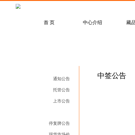
常见问题解答
客户服务
首 页
中心介绍
藏
中心动态
通知公告
邮票
/
交易规则
行业动态
/
/
邮资封片
托管公告
/
结算
中签公告
中签公告
通知公告
托管公告
上市公告
中签公告
停复牌公告
现货市场价