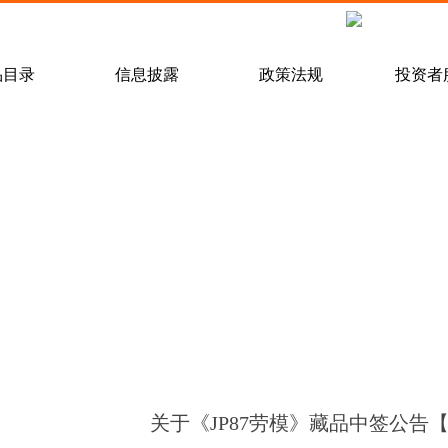
经纪会员招募
联系我们
品目录
信息披露
政策法规
投资者
规则
/
经纪会员
/
电话卡
上市公告
/
开户管理办法
/
/
服务会员
/
钱币
中签公告
业务流程
/
/
提货规则
会员活动
/
/
停复牌公告
常见问题解答
/
/
信息披露制度
会员交流
/
/
现货市
客户
/
法
关于《JP87劳模》藏品中签公告【20