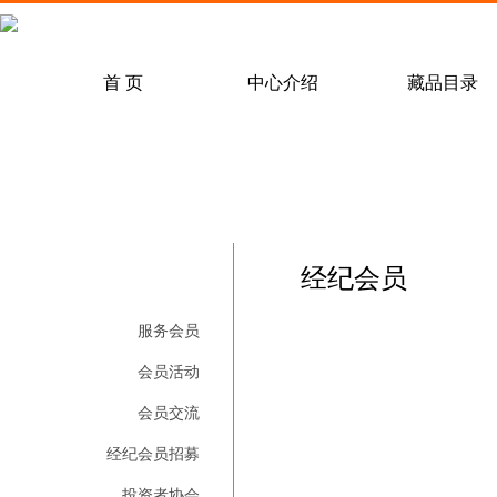
常见问题解答
客户服务
经纪会
首 页
中心介绍
藏品目录
中心动态
通知公告
邮票
/
交易规则
行业动态
/
/
邮资封片
托管公告
/
结算规则
/
经纪
/
电
经纪会员
经纪会员
经纪会员
服务会员
会员活动
会员交流
经纪会员招募
投资者协会